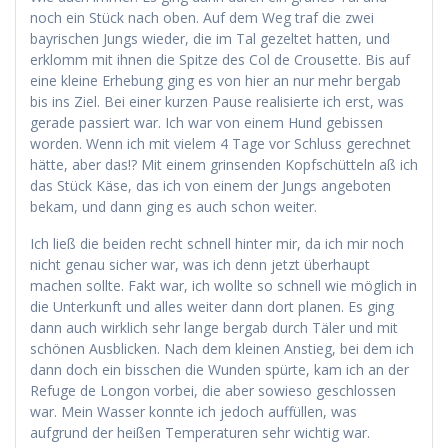
noch ein Stück nach oben. Auf dem Weg traf die zwei
bayrischen Jungs wieder, die im Tal gezeltet hatten, und
erklomm mit ihnen die Spitze des Col de Crousette. Bis auf
eine kleine Erhebung ging es von hier an nur mehr bergab
bis ins Ziel. Bei einer kurzen Pause realisierte ich erst, was
gerade passiert war. Ich war von einem Hund gebissen
worden. Wenn ich mit vielem 4 Tage vor Schluss gerechnet
hätte, aber das!? Mit einem grinsenden Kopfschütteln aß ich
das Stück Käse, das ich von einem der Jungs angeboten
bekam, und dann ging es auch schon weiter.
Ich ließ die beiden recht schnell hinter mir, da ich mir noch
nicht genau sicher war, was ich denn jetzt überhaupt
machen sollte. Fakt war, ich wollte so schnell wie möglich in
die Unterkunft und alles weiter dann dort planen. Es ging
dann auch wirklich sehr lange bergab durch Täler und mit
schönen Ausblicken. Nach dem kleinen Anstieg, bei dem ich
dann doch ein bisschen die Wunden spürte, kam ich an der
Refuge de Longon vorbei, die aber sowieso geschlossen
war. Mein Wasser konnte ich jedoch auffüllen, was
aufgrund der heißen Temperaturen sehr wichtig war.