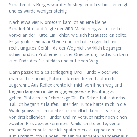
Schatten des Berges war der Anstieg jedoch schnell erledigt
und es wurde weniger steinig.
Nach etwa vier Kilometern kam ich an eine kleine
Schäferhütte und folgte der GR5 Markierung weiter rechts
vorbei an der Hütte. Ein Fehler, wie sich herausstellen sollte.
Es ging über ein paar Steine und ich hatte eigentlich ein
recht ungutes Gefühl, da der Weg nicht wirklich begangen
schien und ich Probleme mit der Orientierung hatte. Ich kam
zum Ende des Steinfeldes und auf einen Weg.
Dann passierte alles schlagartig. Drei Hunde – oder wie
man sie hier nennt „Patou“ – kamen bellend auf mich
zugerannt. Aus Reflex drehte ich mich von ihnen weg und
begann langsam in die entgegengesetzte Richtung zu
gehen. Plötzlich ein Schmerzgefühl. Ein Schrei hallte durchs
Tal. Ich begann zu laufen. Einer der Hunde hatte mich in die
Wade gebissen. Ich rannte so schnell ich konnte, verfolgt
von drei bellenden Hunden und im Versuch nicht noch einen
zweiten Biss abzubekommen. Panik. Ich stolperte, verlor
meine Sonnenbrille, wie ich später merkte, rappelte mich
auf, umringt von Hunden. Ich sah die anderen Wanderer aus