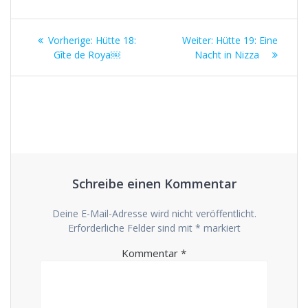
Beitragsnavigation
Vorheriger
Nächster
Vorherige:
Hütte 18:
Weiter:
Hütte 19: Eine
Beitrag:
Beitrag:
Gîte de Roya￼
Nacht in Nizza
Schreibe einen Kommentar
Deine E-Mail-Adresse wird nicht veröffentlicht.
Erforderliche Felder sind mit
*
markiert
Kommentar
*