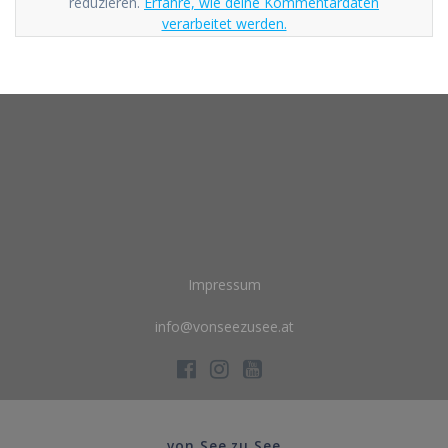
reduzieren.
Erfahre, wie deine Kommentardaten
verarbeitet werden.
Impressum
info@vonseezusee.at
von See zu See