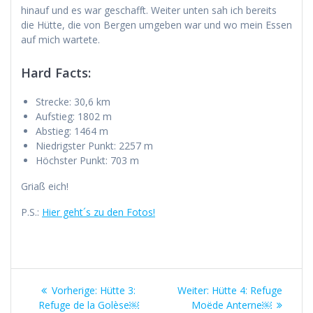
hinauf und es war geschafft. Weiter unten sah ich bereits
die Hütte, die von Bergen umgeben war und wo mein Essen
auf mich wartete.
Hard Facts:
Strecke: 30,6 km
Aufstieg: 1802 m
Abstieg: 1464 m
Niedrigster Punkt: 2257 m
Höchster Punkt: 703 m
Griaß eich!
P.S.:
Hier geht´s zu den Fotos!
Beitragsnavigation
Vorheriger
Nächster
Vorherige:
Hütte 3:
Weiter:
Hütte 4: Refuge
Beitrag:
Beitrag:
Refuge de la Golèse￼
Moëde Anterne￼