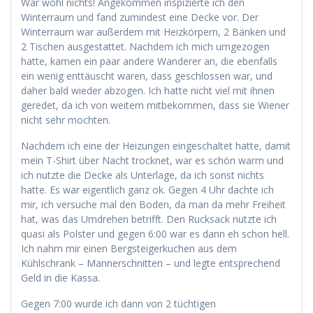
War wohl nichts! Angekommen inspizierte ich den
Winterraum und fand zumindest eine Decke vor. Der
Winterraum war außerdem mit Heizkörpern, 2 Bänken und
2 Tischen ausgestattet. Nachdem ich mich umgezogen
hatte, kamen ein paar andere Wanderer an, die ebenfalls
ein wenig enttäuscht waren, dass geschlossen war, und
daher bald wieder abzogen. Ich hatte nicht viel mit ihnen
geredet, da ich von weitem mitbekommen, dass sie Wiener
nicht sehr mochten.
Nachdem ich eine der Heizungen eingeschaltet hatte, damit
mein T-Shirt über Nacht trocknet, war es schön warm und
ich nutzte die Decke als Unterlage, da ich sonst nichts
hatte. Es war eigentlich ganz ok. Gegen 4 Uhr dachte ich
mir, ich versuche mal den Boden, da man da mehr Freiheit
hat, was das Umdrehen betrifft. Den Rucksack nutzte ich
quasi als Polster und gegen 6:00 war es dann eh schon hell.
Ich nahm mir einen Bergsteigerkuchen aus dem
Kühlschrank – Mannerschnitten – und legte entsprechend
Geld in die Kassa.
Gegen 7:00 wurde ich dann von 2 tüchtigen