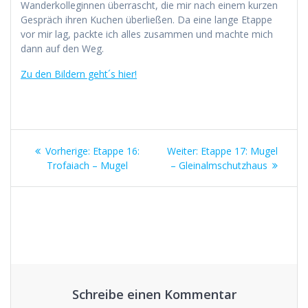
Wanderkolleginnen überrascht, die mir nach einem kurzen
Gespräch ihren Kuchen überließen. Da eine lange Etappe
vor mir lag, packte ich alles zusammen und machte mich
dann auf den Weg.
Zu den Bildern geht´s hier!
Beitragsnavigation
Vorheriger
Nächster
Vorherige:
Etappe 16:
Weiter:
Etappe 17: Mugel
Beitrag:
Beitrag:
Trofaiach – Mugel
– Gleinalmschutzhaus
Schreibe einen Kommentar