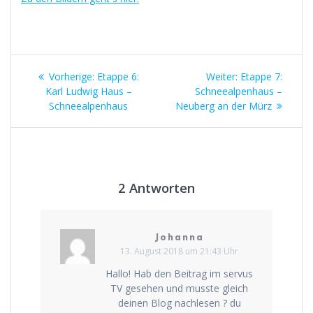
Beitragsnavigation
Vorheriger
Nächster
Vorherige:
Etappe 6:
Weiter:
Etappe 7:
Beitrag:
Beitrag:
Karl Ludwig Haus –
Schneealpenhaus –
Schneealpenhaus
Neuberg an der Mürz
2 Antworten
Johanna
13. August 2018 um 21:43 Uhr
Hallo! Hab den Beitrag im servus
TV gesehen und musste gleich
deinen Blog nachlesen ? du