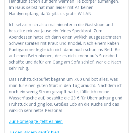
Handtuch schön auf dem warmen Heizkörper aufhängen.
Im Haus selbst hat man leider mit A1 keinen
Handyempfang, dafür gibt es gratis W-LAN.
Ich setzte mich also mal hinunter in die Gaststube und
bestellte mir zur Jause ein feines Speckbrot. Zum
Abendessen hatte ich dann einen wirklich ausgezeichneten
Schweinsbraten mit Kraut und Knödel. Nach einem kalten
Puntigammer legte ich mich dann auch schon ins Bett. Bis
auf einen Betrunkenen, der es nicht mehr aufs Stockbett
schaffte und dafür am Gang am Sofa schlief, war die Nach
sehr ruhig.
Das Frühstücksbuffet begann um 7:00 und bot alles, was
man für einen guten Start in den Tag braucht. Nachdem ich
noch ein wenig Strom gezapft hatte, füllte ich meine
Wasserflasche auf, bezahlte die 23 € für Übernachtung und
Frühstück und ging los. Großes Lob an die Küche und das
wirklich sehr nette Personal!
Zur Homepage geht es hier!
Zu den Bildern geht´s hier!