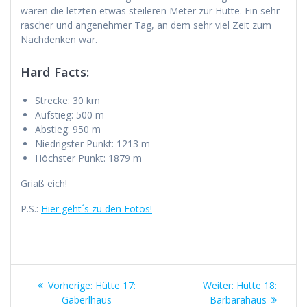
waren die letzten etwas steileren Meter zur Hütte. Ein sehr
rascher und angenehmer Tag, an dem sehr viel Zeit zum
Nachdenken war.
Hard Facts:
Strecke: 30 km
Aufstieg: 500 m
Abstieg: 950 m
Niedrigster Punkt: 1213 m
Höchster Punkt: 1879 m
Griaß eich!
P.S.:
Hier geht´s zu den Fotos!
Beitragsnavigation
Vorheriger
Nächster
Vorherige:
Hütte 17:
Weiter:
Hütte 18:
Beitrag:
Beitrag:
Gaberlhaus
Barbarahaus